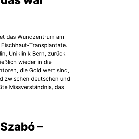
 das war
eitet das Wundzentrum am
 Fischhaut-Transplantate.
in, Uniklinik Bern, zurück
eßlich wieder in die
toren, die Gold wert sind,
ed zwischen deutschen und
te Missverständnis, das
 Szabó –